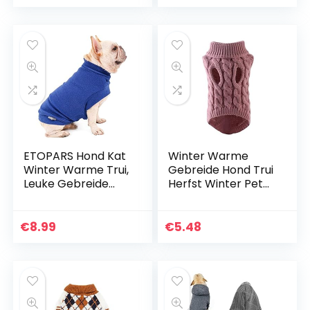
herfst (Kleur: Bear
hoodie, Maat: M)
ETOPARS Hond Kat
Winter Warme
Winter Warme Trui,
Gebreide Hond Trui
Leuke Gebreide
Herfst Winter Pet
Kleding voor
Kleding Kostuum
Huisdieren in de
Jumper
Lente Herfst, Pet
Comfortabele
€
8.99
€
5.48
Casual
Hond Trui (Huid
Trainingspak
Roze L)
Sweatshirt,
Sportieve Kleding
voor Puppy Kat