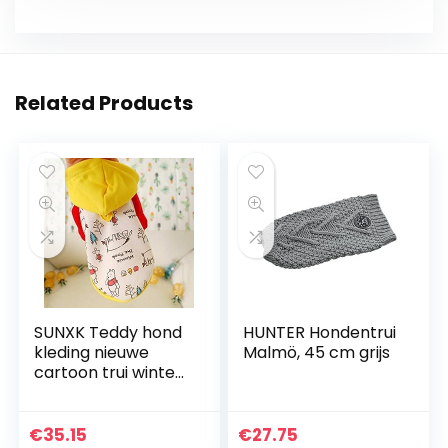
Related Products
SUNXK Teddy hond
HUNTER Hondentrui
kleding nieuwe
Malmö, 45 cm grijs
cartoon trui winter
dragen huisdier
benodigdheden
kleding lente en
€
35.15
€
27.75