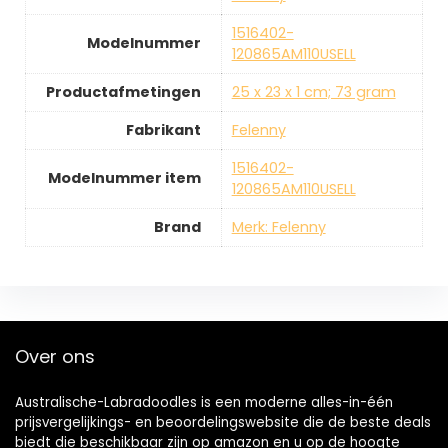
‎1516402-
Modelnummer
120865AM110USELL
Productafmetingen
‎25 x 23 x 1 cm; 73 gram
Fabrikant
‎Felenny
‎1516402-
Modelnummer item
120865AM110USELL
Brand
Merk: Felenny
Over ons
Australische-Labradoodles is een moderne alles-in-één
prijsvergelijkings- en beoordelingswebsite die de beste deals
biedt die beschikbaar zijn op amazon en u op de hoogte