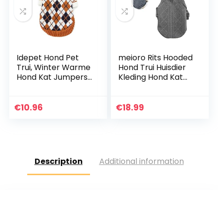
Idepet Hond Pet
meioro Rits Hooded
Trui, Winter Warme
Hond Trui Huisdier
Hond Kat Jumpers
Kleding Hond Kat
Kleding,
Kleding Leuke
Comfortabele Pet
Huisdier Kleding
Coat Kostuum
Warme Hooded
€
10.96
€
18.99
Puppy Jumper
Winter Warm
Kitten Trui Kleding
Puppy Franse
voor Kleine Medium
Bulldog Pug (XXL,
Grote Honden
Grijs)
Katten
Description
Additional information