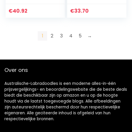
hond kat Felis
kat kat kat kat
dieren hondje
deur veiligheid flap
€
40.92
€
33.70
hond-tunnel in en
deur plastic S/M/L
uit huis poort voor
dier kleine huisdier
huisdieren
kat hond poort
benodigdheden
deur huisdier
1
2
3
4
5
→
benodigdheden
(kleur: bruin, maat:
19.7X18.9X1.5cm)
Over ons
Australische-Labradoodles is een moderne alles-in-één
prijsvergelijkings- en beoordelingswebsite die de beste deals
biedt die beschikbaar zijn op amazon en u op de hoogte
houdt via de laatst toegevoegde blogs. Alle afbeeldingen
zijn auteursrechtelijk beschermd door hun respectievelijke
eigenaren. Alle geciteerde inhoud is afgeleid van hun
respectievelijke bronnen.