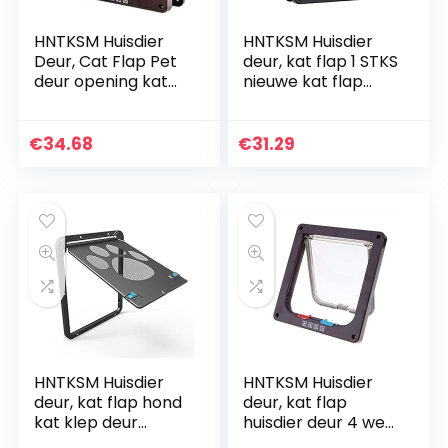
HNTKSM Huisdier
HNTKSM Huisdier
Deur, Cat Flap Pet
deur, kat flap 1 STKS
deur opening kat
nieuwe kat flap
hond twee weg
deur 4 weg
vrije toegang deur
afsluitbare huisdier
opening geschikt
deur voor kleine
€
34.68
€
31.29
voor installatie van
kitten hond kleine
glazen deuren en
puppy
houten deuren
benodigdheden
(Kleur: Geboren,
veiligheid
Maat: M)
intelligente
controle huisdier
deur (kleur: zwart,
maat: M)
HNTKSM Huisdier
HNTKSM Huisdier
deur, kat flap hond
deur, kat flap
kat klep deur
huisdier deur 4 weg
huisdier puppy
afsluitbare hond