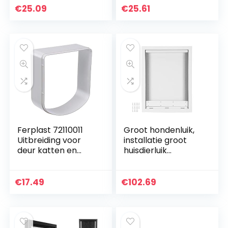
uitgang, anti-
€
25.09
€
25.61
tochtsysteem,
complete tunnel,
XL, wit
Ferplast 72110011
Groot hondenluik,
Uitbreiding voor
installatie groot
deur katten en
huisdierluik
kleine honden
Eenvoudig
Draaideur SWING 3
hondenhek met
5 VERLENGSTUK 16.3
ingebouwde
€
17.49
€
102.69
x h 18.4 cm –
magneet Speciaal
Diepte: cm, Wit
in- en uitgang
Huisdierluik voor
grote en