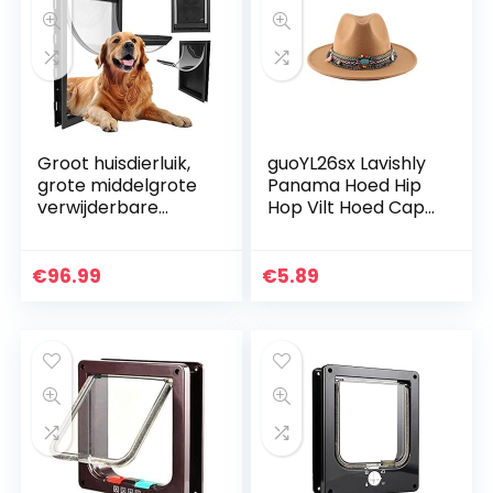
middelgrote
huisdieren(Wit)
Groot huisdierluik,
guoYL26sx Lavishly
grote middelgrote
Panama Hoed Hip
verwijderbare
Hop Vilt Hoed Cap
installatiedeur voor
voor Hoofdomtrek
binnenshuis
55-58cm
buitendeuren,
€
96.99
€
5.89
eenvoudige
installatie voeding
voor hondenluik
Ingebouwde
magneet(Zwart)