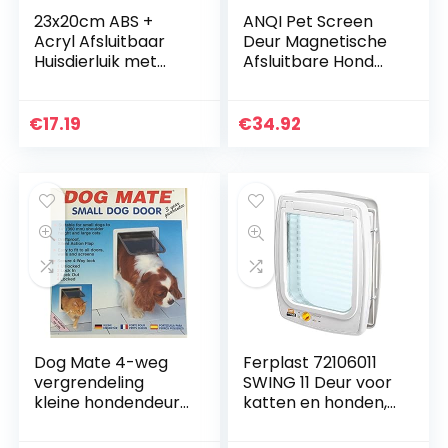
23x20cm ABS +
ANQI Pet Screen
Acryl Afsluitbaar
Deur Magnetische
Huisdierluik met
Afsluitbare Hond
Dubbelzijdig
Flap, Grote Hond
Plakband + Moeren
Deurpoort Tunnel
+ Schroeven,
voor Medium Grote
€
17.19
€
34.92
Transparante Klep
Honden Katten,
Hondenluik Gladde
Gemakkelijk
Rand Huisdierluik
Install-Zwart-XL
Ingang voor
Middelgrote
Huisdieren(wit)
Dog Mate 4-weg
Ferplast 72106011
vergrendeling
SWING 11 Deur voor
kleine hondendeur,
katten en honden,
wit (221WD)
viervoudig
bestuurbare in-