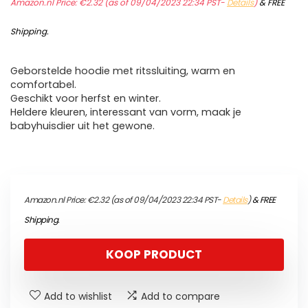
Amazon.nl Price:
€
2.32
(as of 09/04/2023 22:34 PST-
Details
)
&
FREE
Shipping
.
Geborstelde hoodie met ritssluiting, warm en
comfortabel.
Geschikt voor herfst en winter.
Heldere kleuren, interessant van vorm, maak je
babyhuisdier uit het gewone.
Amazon.nl Price:
€
2.32
(as of 09/04/2023 22:34 PST-
Details
)
&
FREE
Shipping
.
KOOP PRODUCT
Add to wishlist
Add to compare