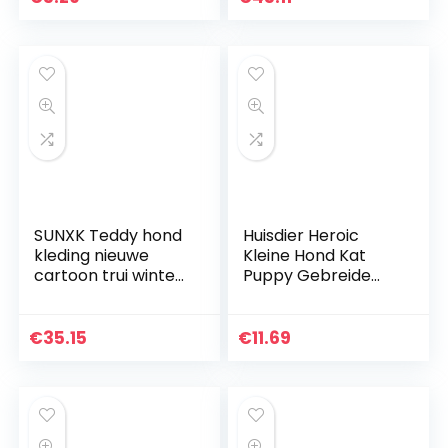
Breien Huisdier Vest
Trui
SUNXK Teddy hond
Huisdier Heroic
kleding nieuwe
Kleine Hond Kat
cartoon trui winter
Puppy Gebreide
dragen huisdier
Jumper Sweater
benodigdheden
Kleding
kleding lente en
Comfortabele
€
35.15
€
11.69
herfst (Kleur: Bear
Kleine Hond
hoodie, Maat: M)
Jumper Kat Trui
Puppy Sweater
Kleding voor Kleine
Honden Katten