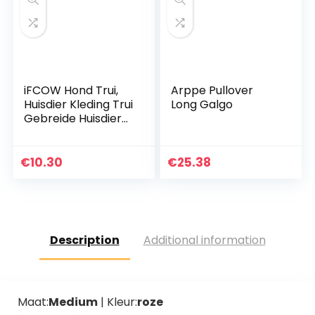
Puppy Roze Rood
Blauw Grijs Gras –
Gewicht 1.2-9.0
KGS, X-Large
iFCOW Hond Trui,
Arppe Pullover
Huisdier Kleding Trui
Long Galgo
Gebreide Huisdier
Kat Trui Warm
Hond Sweatshirt
Hond Kat Winter
€
10.30
€
25.38
Knitwear Warme
Kleding
Description
Additional information
Maat:
Medium
| Kleur:
roze