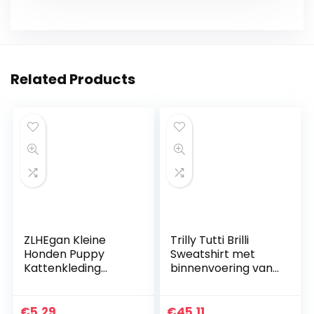
Related Products
ZLHEgan Kleine
Trilly Tutti Brilli
Honden Puppy
Sweatshirt met
Kattenkleding
binnenvoering van
Chihuahua Winter
pluche, beige, L – 1
Warm Gebreide
product
Kleding Zachte
€
5.29
€
45.11