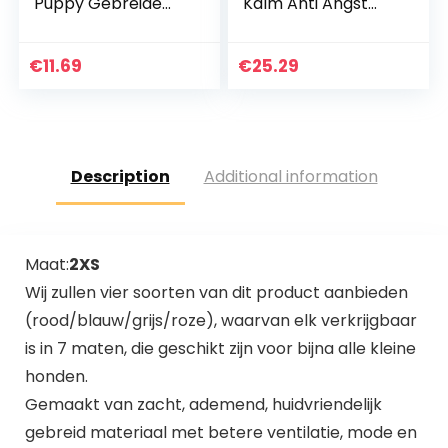
Puppy Gebreide
Kalm Anti Angst
Jumper Sweater
Hond Anti Angst
Kleding
Jas, Stress Jas Grijs
Comfortabele
voor Pet Puppy
€
11.69
€
25.29
Kleine Hond
Katten Kleine
Jumper Kat Trui
Honden(S)
Puppy Sweater
Kleding voor Kleine
Honden Katten
Description
Additional information
Puppy Roze Rood
Blauw Grijs Gras –
Gewicht 1.2-9.0
KGS, X-Large
Maat:
2XS
Wij zullen vier soorten van dit product aanbieden
(rood/blauw/grijs/roze), waarvan elk verkrijgbaar
is in 7 maten, die geschikt zijn voor bijna alle kleine
honden.
Gemaakt van zacht, ademend, huidvriendelijk
gebreid materiaal met betere ventilatie, mode en