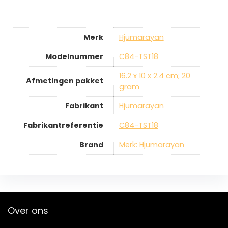
Merk
‎Hjumarayan
Modelnummer
‎C84-TST18
‎16.2 x 10 x 2.4 cm; 20
Afmetingen pakket
gram
Fabrikant
‎Hjumarayan
Fabrikantreferentie
‎C84-TST18
Brand
Merk: Hjumarayan
Over ons