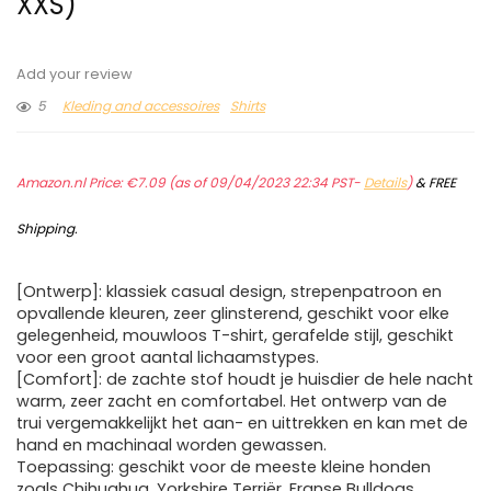
XXS)
Add your review
5
Kleding and accessoires
Shirts
Amazon.nl Price:
€
7.09
(as of 09/04/2023 22:34 PST-
Details
)
&
FREE
Shipping
.
[Ontwerp]: klassiek casual design, strepenpatroon en
opvallende kleuren, zeer glinsterend, geschikt voor elke
gelegenheid, mouwloos T-shirt, gerafelde stijl, geschikt
voor een groot aantal lichaamstypes.
[Comfort]: de zachte stof houdt je huisdier de hele nacht
warm, zeer zacht en comfortabel. Het ontwerp van de
trui vergemakkelijkt het aan- en uittrekken en kan met de
hand en machinaal worden gewassen.
Toepassing: geschikt voor de meeste kleine honden
zoals Chihuahua, Yorkshire Terriër, Franse Bulldogs,