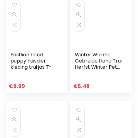
Eastlion hond
Winter Warme
puppy huisdier
Gebreide Hond Trui
kleding trui jas T-
Herfst Winter Pet
Shirt,Grijs,M
Kleding Kostuum
Jumper
Comfortabele
€
9.99
€
5.48
Hond Trui (Huid
Roze L)