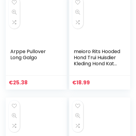
Arppe Pullover
meioro Rits Hooded
Long Galgo
Hond Trui Huisdier
Kleding Hond Kat
Kleding Leuke
Huisdier Kleding
Warme Hooded
€
25.38
€
18.99
Winter Warm
Puppy Franse
Bulldog Pug (XXL,
Grijs)