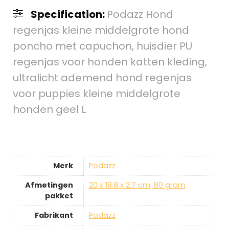
Specification:
Podazz Hond
regenjas kleine middelgrote hond
poncho met capuchon, huisdier PU
regenjas voor honden katten kleding,
ultralicht ademend hond regenjas
voor puppies kleine middelgrote
honden geel L
Merk
‎Podazz
Afmetingen
‎20 x 18.8 x 2.7 cm; 80 gram
pakket
Fabrikant
‎Podazz