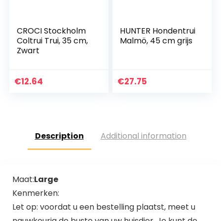
CROCI Stockholm
HUNTER Hondentrui
Coltrui Trui, 35 cm,
Malmö, 45 cm grijs
Zwart
€
12.64
€
27.75
Description
Additional information
Maat:
Large
Kenmerken:
Let op: voordat u een bestelling plaatst, meet u
nauwkeurig de buste van uw huisdier. Je kunt de