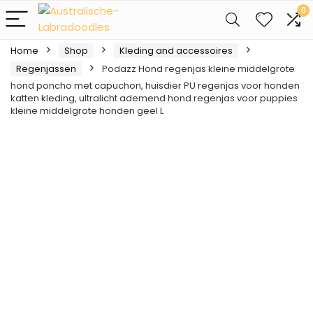
0
Home
Shop
Kleding and accessoires
Regenjassen
Podazz Hond regenjas kleine middelgrote
hond poncho met capuchon, huisdier PU regenjas voor honden
katten kleding, ultralicht ademend hond regenjas voor puppies
kleine middelgrote honden geel L