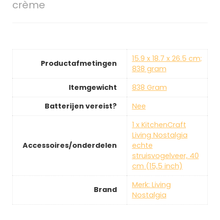
crème
‎15.9 x 18.7 x 26.5 cm;
Productafmetingen
838 gram
Itemgewicht
‎838 Gram
Batterijen vereist?
‎Nee
‎1 x KitchenCraft
Living Nostalgia
Accessoires/onderdelen
echte
struisvogelveer, 40
cm (15,5 inch)
Merk: Living
Brand
Nostalgia