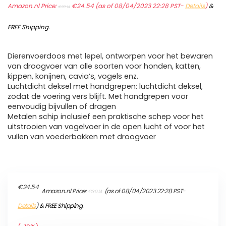
Amazon.nl Price:
price
€
24.54
price
(as of 08/04/2023 22:28 PST-
Details
)
&
€
30.14
was:
is:
€30.14.
€24.54.
FREE Shipping
.
Dierenvoerdoos met lepel, ontworpen voor het bewaren
van droogvoer van alle soorten voor honden, katten,
kippen, konijnen, cavia’s, vogels enz.
Luchtdicht deksel met handgrepen: luchtdicht deksel,
zodat de voering vers blijft. Met handgrepen voor
eenvoudig bijvullen of dragen
Metalen schip inclusief een praktische schep voor het
uitstrooien van vogelvoer in de open lucht of voor het
vullen van voederbakken met droogvoer
Original
Current
€
24.54
Amazon.nl Price:
(as of 08/04/2023 22:28 PST-
€
30.14
price
price
was:
is:
Details
)
&
FREE Shipping
.
€30.14.
€24.54.