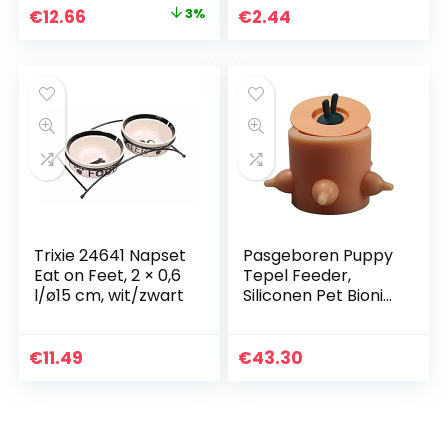
Original
Current
€
12.66
3%
€
2.44
price
price
was:
is:
€12.99.
€12.66.
Trixie 24641 Napset
Pasgeboren Puppy
Eat on Feet, 2 × 0,6
Tepel Feeder,
l/ø15 cm, wit/zwart
Siliconen Pet Bionic
Self Feeding Bubble
Milk Bowl voor
verpleging, Puppy
€
11.49
€
43.30
Voeding Flessen
Voedsel Opslag
Container voor
Kitten Hond Kat