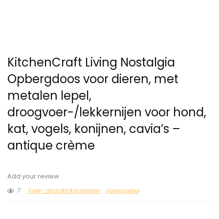
KitchenCraft Living Nostalgia
Opbergdoos voor dieren, met
metalen lepel,
droogvoer-/lekkernijen voor hond,
kat, vogels, konijnen, cavia’s –
antique crème
Add your review
7
Voer- and drinksystemen
Voeropslag
Original
Current