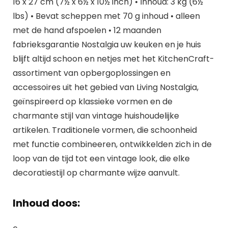
16 x 27 cm (7½ x 6½ x 10½ inch) • Inhoud: 3 kg (6½
lbs) • Bevat scheppen met 70 g inhoud • alleen
met de hand afspoelen • 12 maanden
fabrieksgarantie Nostalgia uw keuken en je huis
blijft altijd schoon en netjes met het KitchenCraft-
assortiment van opbergoplossingen en
accessoires uit het gebied van Living Nostalgia,
geïnspireerd op klassieke vormen en de
charmante stijl van vintage huishoudelijke
artikelen. Traditionele vormen, die schoonheid
met functie combineeren, ontwikkelden zich in de
loop van de tijd tot een vintage look, die elke
decoratiestijl op charmante wijze aanvult.
Inhoud doos: