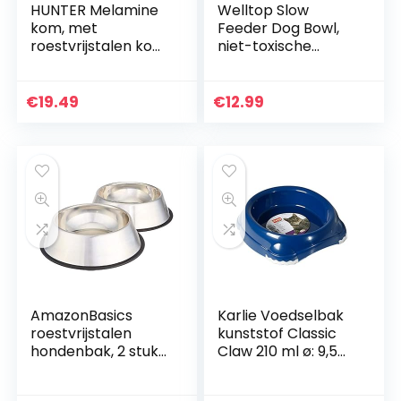
HUNTER Melamine
Welltop Slow
kom, met
Feeder Dog Bowl,
roestvrijstalen kom,
niet-toxische
350 ml, Valencia
langzaam eten
hond kom
interactieve
€
19.49
€
12.99
Feeder huisdier
bloat stop hond
kom voorkomen
verstikking Non Skid
AmazonBasics
Karlie Voedselbak
roestvrijstalen
kunststof Classic
hondenbak, 2 stuks
Claw 210 ml ø: 9,5
per set
cm op kleur
gesorteerd