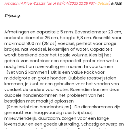
Amazon.nl Price:
€
23.29
(as of 08/04/2023 22:28 PST-
Details
)
&
FREE
Shipping
.
Afmetingen en capaciteit: 5 mm. Bovendiameter 20 cm,
onderste diameter 26 cm, hoogte 5,8 cm. Geschikt voor
maximaal 800 ml (28 oz) voedsel, perfect voor droge
brokjes, nat voedsel, lekkernijen of water. Capaciteit
wordt berekend door het totale volume. Kies bij het
gebruik van container een capaciteit groter dan wat u
nodig hebt om overvulling en morsen te voorkomen
【Set van 2 kommen】Dit is een Value Pack voor
middelgrote en grote honden. Dubbele roestvrijstalen
kommen, je kunt er een gebruiken voor het voeden van
voedsel, de andere voor water. Bovendien kunnen deze
dubbele hondenkommen het probleem van het
bestrijden met maaltijd oplossen
【Roestvrijstalen hondenbakjes】 De dierenkommen zijn
gemaakt van hoogwaardig roestvrij staal,
milieuvriendelijk, duurzaam, zorgen voor een lange
levensduur en een goede uitstraling. Schattig ontwerp en