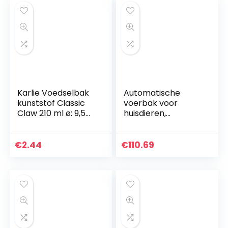
Karlie Voedselbak
Automatische
kunststof Classic
voerbak voor
Claw 210 ml ø: 9,5
huisdieren,
cm op kleur
automatische
gesorteerd
voerbak voor
katten met
€
2.44
€
110.69
camera Slimme
voerbak voor
hondenkatten