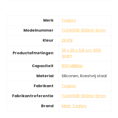
Merk
‎Taglory
Modelnummer
‎TLGW008-800ml-5mm
Kleur
‎ZILVER
‎26 x 26 x 5.8 cm; 656
Productafmetingen
gram
Capaciteit
‎800 Milliliter
Material
‎Siliconen, Roestvrij staal
Fabrikant
‎Taglory
Fabrikantreferentie
‎TLGW008-800ml-5mm
Brand
Merk: Taglory