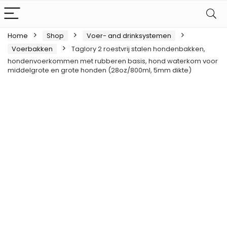
Home
Shop
Voer- and drinksystemen
Voerbakken
Taglory 2 roestvrij stalen hondenbakken,
hondenvoerkommen met rubberen basis, hond waterkom voor
middelgrote en grote honden (28oz/800ml, 5mm dikte)