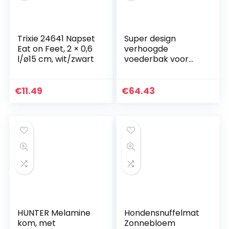
Trixie 24641 Napset
Super design
Eat on Feet, 2 × 0,6
verhoogde
l/ø15 cm, wit/zwart
voederbak voor
grote honden met
uitneembare
roestvrijstalen
€
11.49
€
64.43
schaal en
melaminehouder,
verhoogde
voederapp, voor
ontspannen eten,
900ml, Regulable
HUNTER Melamine
Hondensnuffelmat
kom, met
Zonnebloem