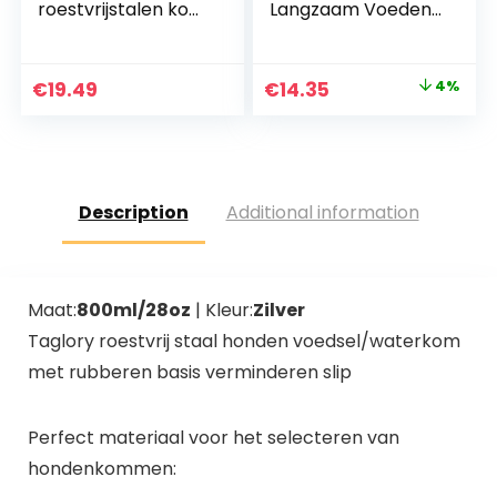
roestvrijstalen kom,
Langzaam Voeden
350 ml, Valencia
Hondenkattenvoer
Mat Neuswerk
Training Traktatie
Original
Current
€
19.49
€
14.35
4%
Mat
price
price
was:
is:
€14.98.
€14.35.
Description
Additional information
Maat:
800ml/28oz
| Kleur:
Zilver
Taglory roestvrij staal honden voedsel/waterkom
met rubberen basis verminderen slip
Perfect materiaal voor het selecteren van
hondenkommen: