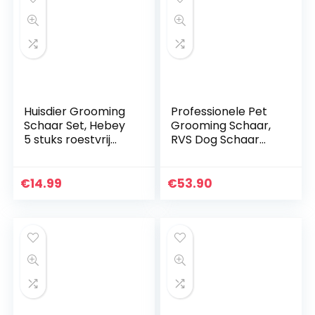
Huisdier Grooming
Professionele Pet
Schaar Set, Hebey
Grooming Schaar,
5 stuks roestvrij
RVS Dog Schaar
staal huisdier
Voor Volledige
trimmer kit huisdier
Lichaam, Gezicht,
verzorging schaar
Neus, Oor En Paw
€
14.99
€
53.90
set haarverzorging
7-Inch Snijden
voor hond of kat
Scharen Set
met 7,5 inch
snijschaar dunner
schaar gebogen
schaar verzorging
kam