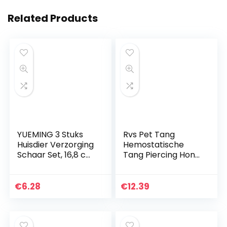
Related Products
YUEMING 3 Stuks
Rvs Pet Tang
Huisdier Verzorging
Hemostatische
Schaar Set, 16,8 cm
Tang Piercing Hond
Hond Trimmer Kit
Oor Haar Klemmen
RVS Hond Kat
Puller met Rechte
Haarverzorging
Tip Pet Groomers
€
6.28
€
12.39
Snijschaar Dunner
Schaar
Shear Gebogen
Gereedschap
Schaar Verzorging
Kam