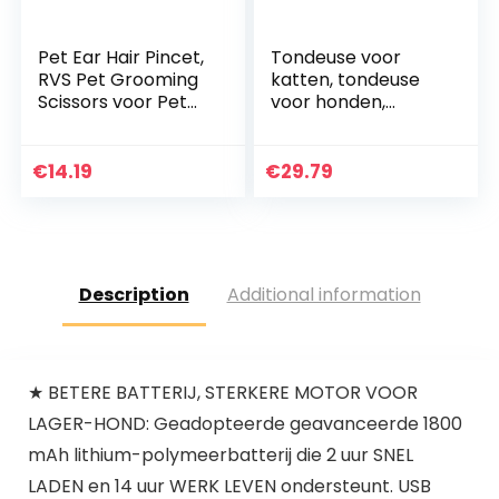
Pet Ear Hair Pincet,
Tondeuse voor
RVS Pet Grooming
katten, tondeuse
Scissors voor Pet
voor honden,
Dog Cat Ear Hair(L)
metaal + kunststof
elektrische
tondeuse voor
€
14.19
€
29.79
huisdieren
Professioneel voor
konijnenhuis
Description
Additional information
★ BETERE BATTERIJ, STERKERE MOTOR VOOR
LAGER-HOND: Geadopteerde geavanceerde 1800
mAh lithium-polymeerbatterij die 2 uur SNEL
LADEN en 14 uur WERK LEVEN ondersteunt. USB