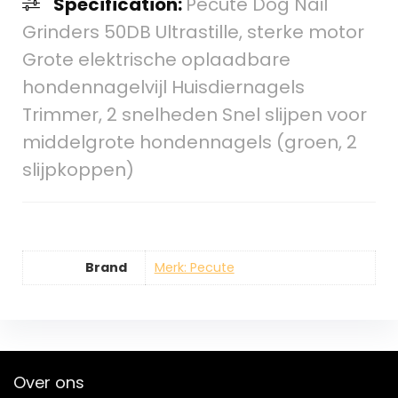
Specification:
Pecute Dog Nail
Grinders 50DB Ultrastille, sterke motor
Grote elektrische oplaadbare
hondennagelvijl Huisdiernagels
Trimmer, 2 snelheden Snel slijpen voor
middelgrote hondennagels (groen, 2
slijpkoppen)
Brand
Merk: Pecute
Over ons