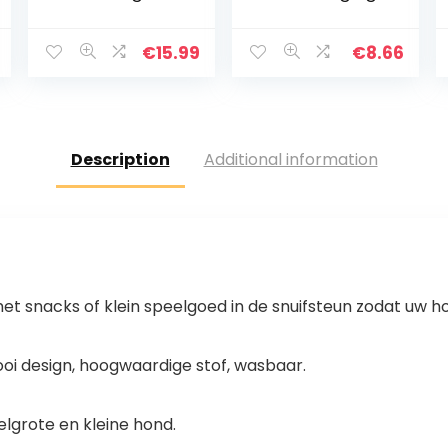
kauwspeelgoed,
kauwspeelgoed
Pet Molar Toy,
voor honden,
multifunctioneel
multitextuur,
€
15.99
€
8.66
huisdier
kauwspeelgoed
speelgoed,
voor sterk
hond molar met
kauwende
zuignap
honden, voor
kauwtouw bal
honden tot 11 kg
Description
Additional information
speelgoed,
hond
tandenborstel
speelgoed,
kauwspeelgoed
t snacks of klein speelgoed in de snuifsteun zodat uw h
i design, hoogwaardige stof, wasbaar.
delgrote en kleine hond.