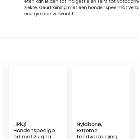
eten kan leiden tot indigestie en zelfs tot vatbaarh
ziekte. Geurtraining met een hondenspeelmat verb
energie dan verwacht.
LiRiQi
Nylabone,
Hondenspeelgo
Extreme
ed met zuignap,
tandverzorging,