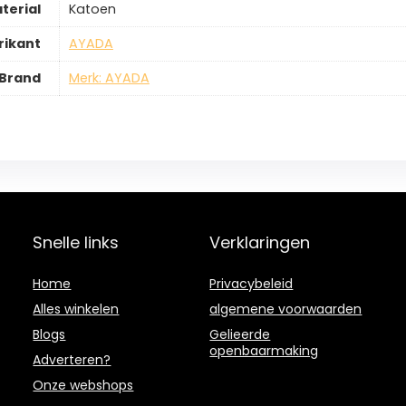
terial
‎Katoen
rikant
‎AYADA
Brand
Merk: AYADA
Snelle links
Verklaringen
Home
Privacybeleid
Alles winkelen
algemene voorwaarden
Blogs
Gelieerde
openbaarmaking
Adverteren?
Onze webshops