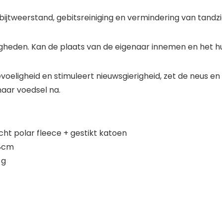
n bijtweerstand, gebitsreiniging en vermindering van tandz
gheden. Kan de plaats van de eigenaar innemen en het hu
oeligheid en stimuleert nieuwsgierigheid, zet de neus e
aar voedsel na.
cht polar fleece + gestikt katoen
48cm
 g