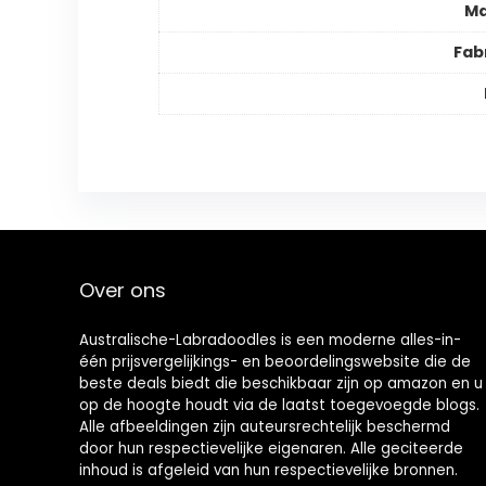
Ma
Fab
Over ons
Australische-Labradoodles is een moderne alles-in-
één prijsvergelijkings- en beoordelingswebsite die de
beste deals biedt die beschikbaar zijn op amazon en u
op de hoogte houdt via de laatst toegevoegde blogs.
Alle afbeeldingen zijn auteursrechtelijk beschermd
door hun respectievelijke eigenaren. Alle geciteerde
inhoud is afgeleid van hun respectievelijke bronnen.