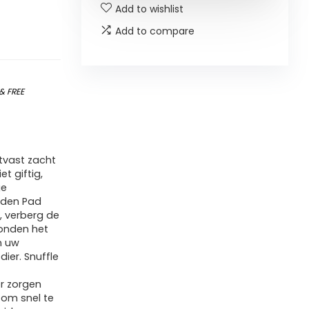
Add to wishlist
Add to compare
&
FREE
tvast zacht
et giftig,
ge
eden Pad
 verberg de
honden het
n uw
ier. Snuffle
r zorgen
om snel te