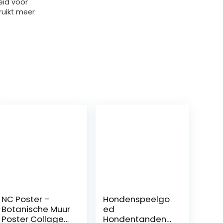
eid voor
ruikt meer
NC Poster –
Hondenspeelgo
Botanische Muur
ed
Poster Collage
Hondentandenb