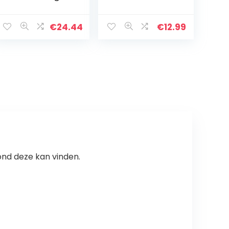
Set – 70 Stuks –
orstel
Esthetisch –
Onverwoestbaa
Botanische
r Piepende hond
€
24.44
€
12.99
Thema Poster
Kauwspeelgoed
Set – 10cm *
voor
15cm-
middelgrote
Botanische
grote rassen
Posters
Agressieve
kauwers Krokodil
Alligator
Tandheelkundig
e
tandenreiniging
speelgoed
ond deze kan vinden.