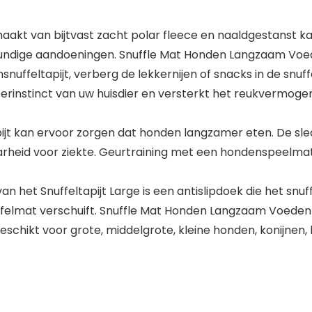
t van bijtvast zacht polar fleece en naaldgestanst katoen, 
lkundige aandoeningen. Snuffle Mat Honden Langzaam Vo
ffeltapijt, verberg de lekkernijen of snacks in de snuf
erinstinct van uw huisdier en versterkt het reukvermogen
t kan ervoor zorgen dat honden langzamer eten. De sle
tbaarheid voor ziekte. Geurtraining met een hondenspeelm
et Snuffeltapijt Large is een antislipdoek die het snuffel
felmat verschuift. Snuffle Mat Honden Langzaam Voeden
chikt voor grote, middelgrote, kleine honden, konijnen, 