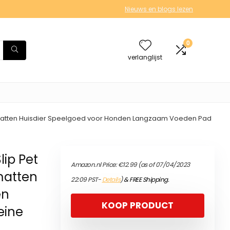
Nieuws en blogs lezen
0
verlanglijst
ingsmatten Huisdier Speelgoed voor Honden Langzaam Voeden Pad
lip Pet
Amazon.nl Price:
€
12.99
(as of 07/04/2023
matten
22:09 PST-
Details
)
&
FREE Shipping
.
en
KOOP PRODUCT
eine
)