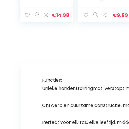
kauwspeelgoed,
used with KONG
puppy molar
Rubber Toys) –
speelgoed,
Puppy Biscuits –
€
14.98
€
9.89
honden huisdier
For Large Dogs
gevlochten
duurzaam
interactief
katoenen
speelgoed,
duurzaam niet-
toxisch, tanden
reiniging voor
kleine en
middelgrote
Functies:
honden (10
Unieke hondentrainingmat, verstopt me
stuks)
Ontwerp en duurzame constructie, moo
Perfect voor elk ras, elke leeftijd, mid