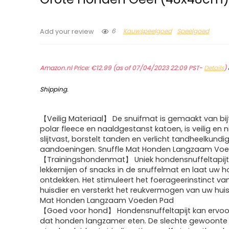
6
Kauwspeelgoed
Speelgoed
Add your review
Amazon.nl Price:
€
12.99
(as of 07/04/2023 22:09 PST-
Details
)
Shipping
.
【Veilig Materiaal】 De snuifmat is gemaakt van bij
polar fleece en naaldgestanst katoen, is veilig en ni
slijtvast, borstelt tanden en verlicht tandheelkundi
aandoeningen. Snuffle Mat Honden Langzaam Vo
【Trainingshondenmat】 Uniek hondensnuffeltapijt,
lekkernijen of snacks in de snuffelmat en laat uw 
ontdekken. Het stimuleert het foerageerinstinct va
huisdier en versterkt het reukvermogen van uw huisd
Mat Honden Langzaam Voeden Pad
【Goed voor hond】 Hondensnuffeltapijt kan ervoo
dat honden langzamer eten. De slechte gewoonte 