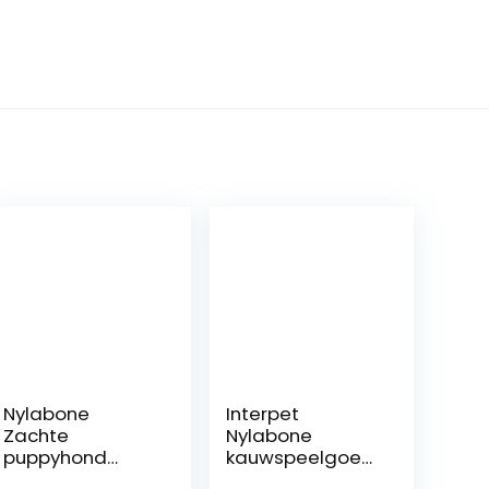
Nylabone
Interpet
Zachte
Nylabone
puppyhond
kauwspeelgoed
kinderziektes
voor extreme