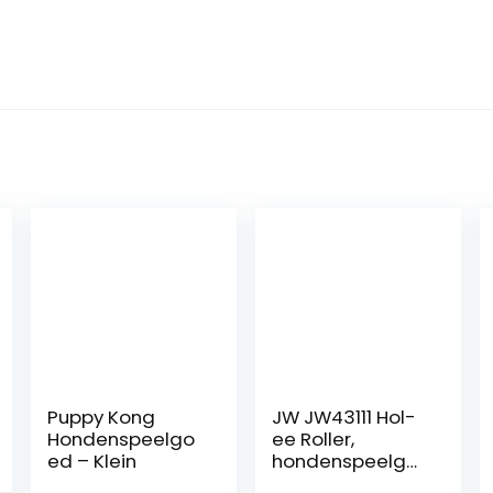
Puppy Kong
JW JW43111 Hol-
Hondenspeelgo
ee Roller,
ed – Klein
hondenspeelgo
ed kauwen en