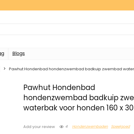
ag
Blogs
Pawhut Hondenbad hondenzwembad badkuip zwembad waterba
Pawhut Hondenbad
hondenzwembad badkuip zw
waterbak voor honden 160 x 3
4
Hondenzwembaden
Speelgoed
Add your review