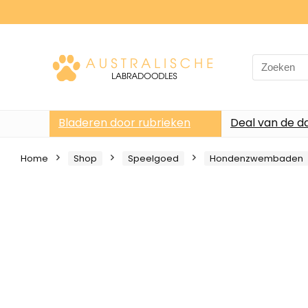
Search
for:
Bladeren door rubrieken
Deal van de d
Home
Shop
Speelgoed
Hondenzwembaden