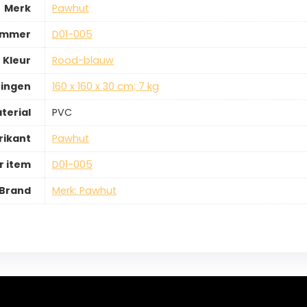
Merk
‎Pawhut
ummer
‎D01-005
Kleur
‎Rood-blauw
ingen
‎160 x 160 x 30 cm; 7 kg
terial
‎PVC
rikant
‎Pawhut
 item
‎D01-005
Brand
Merk: Pawhut