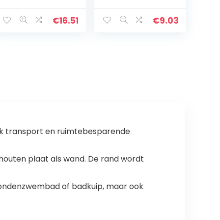
kauwspeelgoed
kauw,
sleutels, spek
structuurbotten
€
16.51
€
9.03
smaak, medium
van rund- en
voor puppy’s tot
kaassmaak, M
16 kg
jk transport en ruimtebesparende
outen plaat als wand. De rand wordt
s hondenzwembad of badkuip, maar ook