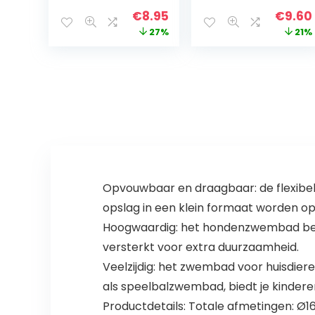
van rundvlees,
power-chhew –
Original
Current
Origin
€
8.95
€
9.60
smaak hond
kauwbotten
price
price
price
27%
21%
kauwen
voor extreem
sterk kauwende
was:
is:
was:
honden – XL-
€12.32.
€8.95.
€12.19.
formaat – voor
honden tot 23
kg
Opvouwbaar en draagbaar: de flexibel
opslag in een klein formaat worden 
Hoogwaardig: het hondenzwembad best
versterkt voor extra duurzaamheid.
Veelzijdig: het zwembad voor huisdier
als speelbalzwembad, biedt je kindere
Productdetails: Totale afmetingen: Ø16