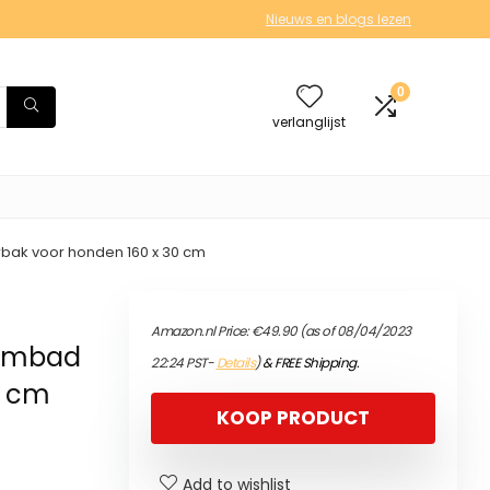
Nieuws en blogs lezen
0
verlanglijst
k voor honden 160 x 30 cm
Amazon.nl Price:
€
49.90
(as of 08/04/2023
embad
22:24 PST-
Details
)
&
FREE Shipping
.
0 cm
KOOP PRODUCT
Add to wishlist