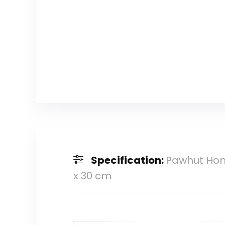
Specification:
Pawhut Ho
x 30 cm