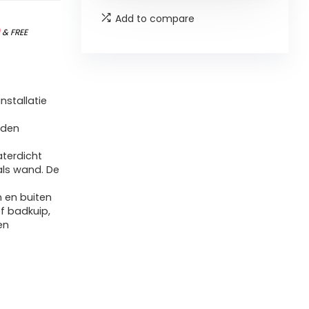
Add to compare
)
&
FREE
stallatie
rden
terdicht
als wand. De
n en buiten
f badkuip,
en