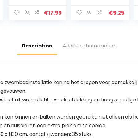
bijten, M
al
Current
€
17.99
€
9.25
price
is:
€9.60.
Description
Additional information
e zwembadinstallatie kan na het drogen voor gemakkeli
opgevouwen.
aat uit waterdicht pvc als afdekking en hoogwaardige h
en kan binnen en buiten worden gebruikt, niet alleen al
n en huisdieren een extra plek om te spelen.
0 x H30 cm, aantal zijwanden: 35 stuks.