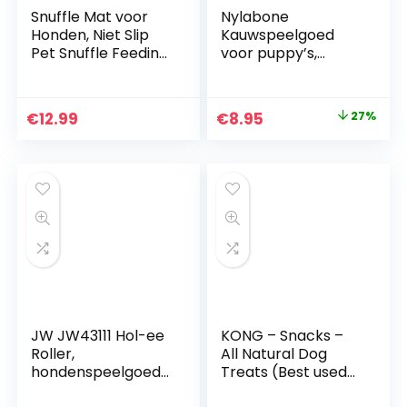
Snuffle Mat voor
Nylabone
Honden, Niet Slip
Kauwspeelgoed
Pet Snuffle Feeding
voor puppy’s,
Mat
tanden, botten van
Trainingsmatten
rundvlees, smaak
Huisdier Speelgoed
hond kauwen
Original
Current
€
12.99
€
8.95
27%
voor Honden
price
price
Langzaam Voeden
Pad voor Kleine
was:
is:
Grote Honden Geel
€12.32.
€8.95.
(48x48cm)
JW JW43111 Hol-ee
KONG – Snacks –
Roller,
All Natural Dog
hondenspeelgoed
Treats (Best used
kauwen en bijten, M
with KONG Rubber