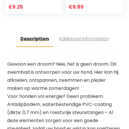
Toys) – Puppy
Biscuits – For Large
€
9.25
€
9.89
Dogs
Description
Additional information
Gewoon een droom? Nee, het is geen droom. Dit
zwembad is ontworpen voor uw hond. Hier kan hij
afkoelen, ontspannen, zwemmen en plezier
maken op warme zomerdagen!
Voor honden vol energie? Geen probleem.
Antislipbodem, waterbestendige PVC-coating
(dikte: 0,7 mm) en roestvrije steunstangen – Al
deze elementen zorgen voor een goede
stevigheid, zodat uw hond er wild in kan spetteren