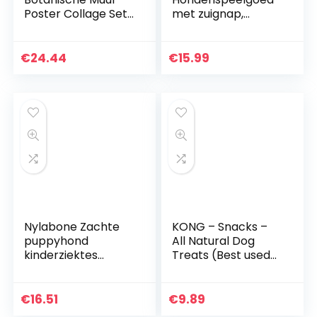
Poster Collage Set
met zuignap,
– 70 Stuks –
kauwspeelgoed,
Esthetisch –
Pet Molar Toy,
Botanische Thema
multifunctioneel
€
24.44
€
15.99
Poster Set – 10cm *
huisdier speelgoed,
15cm-Botanische
hond molar met
Posters
zuignap kauwtouw
bal speelgoed,
hond
tandenborstel
speelgoed,
kauwspeelgoed
Nylabone Zachte
KONG – Snacks –
puppyhond
All Natural Dog
kinderziektes
Treats (Best used
kauwspeelgoed
with KONG Rubber
sleutels, spek
Toys) – Puppy
smaak, medium
Biscuits – For Large
€
16.51
€
9.89
voor puppy’s tot 16
Dogs