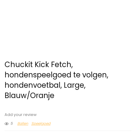
Chuckit Kick Fetch,
hondenspeelgoed te volgen,
hondenvoetbal, Large,
Blauw/Oranje
Add your review
5
Ballen
Speelgoed