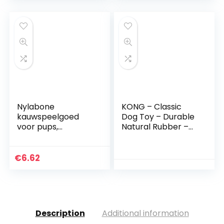
kg
Nylabone
KONG – Classic
kauwspeelgoed
Dog Toy – Durable
voor pups,
Natural Rubber –
kauwbotten,
Fun to Chew, Chase
speelgoed voor
and Fetch – For
zachte koekjes, kip,
Small Dogs
€
6.62
Small, blauw
Description
Additional information