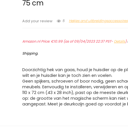
75 cm
5
Hekjes and uitbreidingsaccessoires
Add your review
Amazon.nl Price:
€
10.99
(as of 09/04/2023 22:37 PST-
Details
)
Shipping
.
Doorzichtig hek van gaas, houd je huisdier op de ple
wilt en je huisdier kan je toch zien en voelen.
Geen spijkers, schroeven of boor nodig, geen scha
meubels. Eenvoudig te installeren, verwijderen en o
110 x 72 cm (43 x 28 inch), past op de meeste deurk
op: de grootte van het magische scherm kan niet
aangepast. Meet je deurkozijn goed op voordat je b