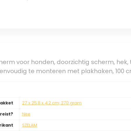
erm voor honden, doorzichtig scherm, hek, t
 eenvoudig te monteren met plakhaken, 100 
pakket
‎27 x 25.8 x 4.2 cm; 270 gram
reist?
‎Nee
rikant
‎SZELAM