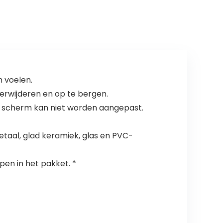
g Veiligheidsnet
val Klimmen
voor Kinderen
Netto
Huisdier
Kleuterschool
Speelgoed
Beschermend
Stevig Mesh Stof
Netto
Materiaal Koffie
Aanpasbare
Kinderen
Veiligheid
n voelen.
Hennep Net
verwijderen en op te bergen.
he scherm kan niet worden aangepast.
metaal, glad keramiek, glas en PVC-
epen in het pakket. *