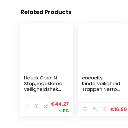
Related Products
Hauck Open N
cococity
Stop, ingeklemd
Kinderveiligheid
veiligheidshek
Trappen Netto
met verlengstuk
Valbescherming
van 21 cm, 96-101
Veiligheidsnet,
Original
Current
€
44.27
cm, uit te
Duurzaam
€
16.99
price
price
11%
breiden met
Weerbestendig
apart
Verstelbaar
was:
is:
verlengstuk,
Balkon/Traprelin
€49.90.
€44.27.