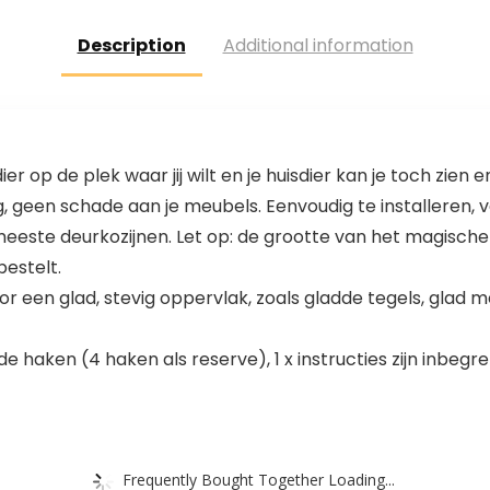
Spindel Voor
Ronde
Description
Additional information
Trappalen,
Metalen Hek
Voor Kinderen,
Wit
er op de plek waar jij wilt en je huisdier kan je toch zien e
, geen schade aan je meubels. Eenvoudig te installeren, 
e meeste deurkozijnen. Let op: de grootte van het magisc
bestelt.
or een glad, stevig oppervlak, zoals gladde tegels, glad 
de haken (4 haken als reserve), 1 x instructies zijn inbegr
Frequently Bought Together Loading...