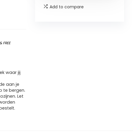
Add to compare
&
FREE
k waar jij
de aan je
p te bergen.
ozijnen. Let
 worden
estelt.