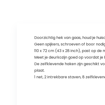
geschikt voor Y-
g Veiligheidsnet
spindel voor
voor Kinderen
ronde trappalen,
Huisdier, Binnen,
metalen hek
Buitentrap
voor kinderen –
Balkon of
wit
Patios-Wit
(3m*0.75m
Doorzichtig hek van gaas, houd je huisdi
Geen spijkers, schroeven of boor nodig
110 x 72 cm (43 x 28 inch), past op d
Meet je deurkozijn goed op voordat je 
De zelfklevende haken zijn geschikt vo
plaat.
1 net, 2 intrekbare staven, 8 zelfkleven