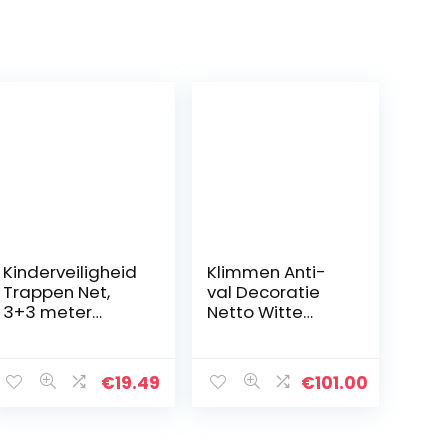
Kinderveiligheid
Klimmen Anti-
Trappen Net,
val Decoratie
3+3 meter
Netto Witte
Indoor Balkon en
Touw Netto
Trap
Kinderbescherm
ent
Veiligheidsnet,
ing Klimnet
€
19.49
€
101.00
e
Veilig Rail Netto
Touw Netto
Protector
Grote Trappen
Balkon/Traprelin
Kinderen Anti-
3.