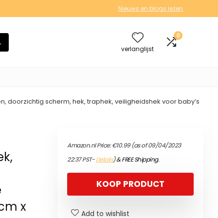
Nieuws en blogs lezen
0
verlanglijst
 doorzichtig scherm, hek, traphek, veiligheidshek voor baby’s
Amazon.nl Price:
€
10.99
(as of 09/04/2023
ek,
22:37 PST-
Details
)
&
FREE Shipping
.
KOOP PRODUCT
e
 cm x
Add to wishlist