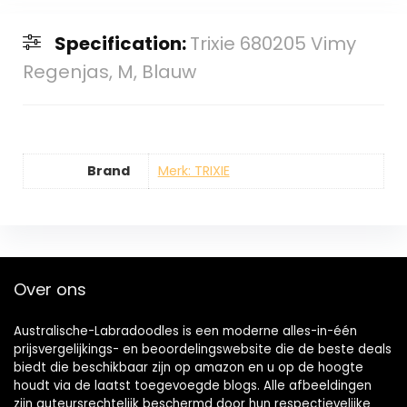
Specification:
Trixie 680205 Vimy
Regenjas, M, Blauw
Brand
Merk: TRIXIE
Over ons
Australische-Labradoodles is een moderne alles-in-één
prijsvergelijkings- en beoordelingswebsite die de beste deals
biedt die beschikbaar zijn op amazon en u op de hoogte
houdt via de laatst toegevoegde blogs. Alle afbeeldingen
zijn auteursrechtelijk beschermd door hun respectievelijke