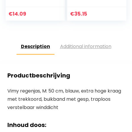
breigoed kleding
dragen huisdier
voor huisdier puppy
benodigdheden
warme kleding
kleding lente en
€
14.09
€
35.15
herfst (Kleur: Bear
hoodie, Maat: M)
Description
Additional information
Productbeschrijving
Vimy regenjas, M: 50 cm, blauw, extra hoge kraag
met trekkoord, buikband met gesp, traploos
verstelbaar winddicht
Inhoud doos: