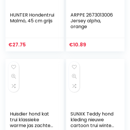
HUNTER Hondentrui
ARPPE 2673013006
Malmö, 45 cm grijs
Jersey alpha,
orange
€
27.75
€
10.89
Huisdier hond kat
SUNXK Teddy hond
trui klassieke
kleding nieuwe
warme jas zachte
cartoon trui winter