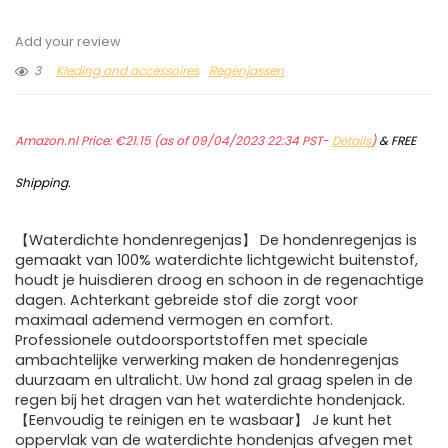
Add your review
3
Kleding and accessoires
Regenjassen
Amazon.nl Price:
€
21.15
(as of 09/04/2023 22:34 PST-
Details
)
&
FREE
Shipping
.
【Waterdichte hondenregenjas】 De hondenregenjas is
gemaakt van 100% waterdichte lichtgewicht buitenstof,
houdt je huisdieren droog en schoon in de regenachtige
dagen. Achterkant gebreide stof die zorgt voor
maximaal ademend vermogen en comfort.
Professionele outdoorsportstoffen met speciale
ambachtelijke verwerking maken de hondenregenjas
duurzaam en ultralicht. Uw hond zal graag spelen in de
regen bij het dragen van het waterdichte hondenjack.
【Eenvoudig te reinigen en te wasbaar】 Je kunt het
oppervlak van de waterdichte hondenjas afvegen met