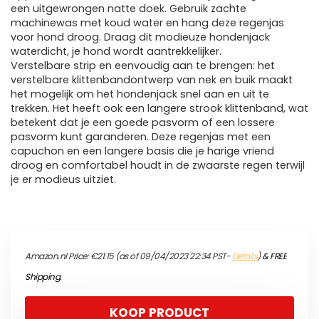
een uitgewrongen natte doek. Gebruik zachte
machinewas met koud water en hang deze regenjas
voor hond droog. Draag dit modieuze hondenjack
waterdicht, je hond wordt aantrekkelijker.
Verstelbare strip en eenvoudig aan te brengen: het
verstelbare klittenbandontwerp van nek en buik maakt
het mogelijk om het hondenjack snel aan en uit te
trekken. Het heeft ook een langere strook klittenband, wat
betekent dat je een goede pasvorm of een lossere
pasvorm kunt garanderen. Deze regenjas met een
capuchon en een langere basis die je harige vriend
droog en comfortabel houdt in de zwaarste regen terwijl
je er modieus uitziet.
Amazon.nl Price:
€
21.15
(as of 09/04/2023 22:34 PST-
Details
)
&
FREE
Shipping
.
KOOP PRODUCT