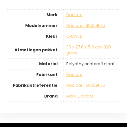
Merk
‎Dociote
Modelnummer
‎Dociote_600290EU
Kleur
‎ORANJE
‎39 x 27.6 x 5.3 cm; 320
Afmetingen pakket
gram
Material
‎Polyethyleentereftalaat
Fabrikant
‎Dociote
Fabrikantreferentie
‎Dociote_600290EU
Brand
Merk: Dociote