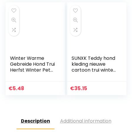
Honden
Winter Warme
SUNXK Teddy hond
Gebreide Hond Trui
kleding nieuwe
Herfst Winter Pet
cartoon trui winter
Kleding Kostuum
dragen huisdier
Jumper
benodigdheden
Comfortabele
kleding lente en
€
5.48
€
35.15
Hond Trui (Huid
herfst (Kleur: Bear
Roze L)
hoodie, Maat: M)
Description
Additional information