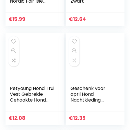
Nordic Fair Isle
Zwart
Hond Kat Knit
Meisje Jongen
Jumper Groen
€
15.99
€
12.64
Grijs, X-Small,
Groen
Petyoung Hond Trui
Geschenk voor
Vest Gebreide
april Hond
Gehaakte Hond
Nachtkleding,
Winter Trui Hond
Comfortabele Kat
Puppy Kleding
Nachtkleding, Veilig
Zachte Warme Trui
Zacht voor Hond
€
12.08
€
12.39
Breigoed Voor
Puppy(XL)
Kleine Middelste