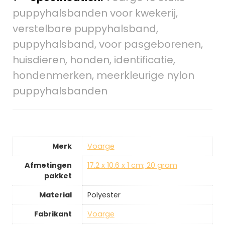
puppyhalsbanden voor kwekerij,
verstelbare puppyhalsband,
puppyhalsband, voor pasgeborenen,
huisdieren, honden, identificatie,
hondenmerken, meerkleurige nylon
puppyhalsbanden
Merk
‎Voarge
Afmetingen
‎17.2 x 10.6 x 1 cm; 20 gram
pakket
Material
‎Polyester
Fabrikant
‎Voarge