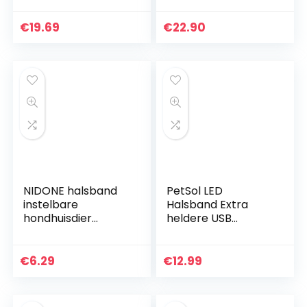
cm, zwart
verstelbaar M 37-
42 cm
€
19.69
€
22.90
NIDONE halsband
PetSol LED
instelbare
Halsband Extra
hondhuisdier
heldere USB
vlinderdas met
oplaadbare LED-
gesp kleine hond
halsband op maat
katten
gesneden
€
6.29
€
12.99
Universele
pasvorm
Weerbestendig