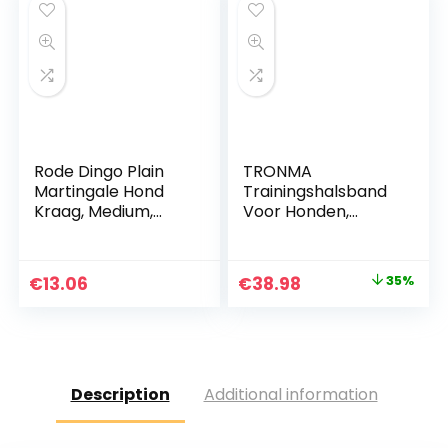
Eenvoudig schoon
Verbetert
zichtbaarheid en
veiligheid voor uw
hond (Blauw)
Rode Dingo Plain
TRONMA
Martingale Hond
Trainingshalsband
Kraag, Medium,
Voor Honden,
Rood
Hondentrainingsma
chine, Oplaadbare
Waterdichte
Original
Current
€
13.06
€
38.98
35%
Hondentrainer, Met
price
price
Afstandsbediening
4 Modi Toonbereik
was:
is:
500M
€59.98.
€38.98.
Description
Additional information