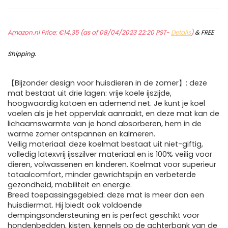
Amazon.nl Price:
€
14.35
(as of 08/04/2023 22:20 PST-
Details
)
&
FREE
Shipping
.
【Bijzonder design voor huisdieren in de zomer】: deze
mat bestaat uit drie lagen: vrije koele ijszijde,
hoogwaardig katoen en ademend net. Je kunt je koel
voelen als je het oppervlak aanraakt, en deze mat kan de
lichaamswarmte van je hond absorberen, hem in de
warme zomer ontspannen en kalmeren.
Veilig materiaal: deze koelmat bestaat uit niet-giftig,
volledig latexvrij ijsszilver materiaal en is 100% veilig voor
dieren, volwassenen en kinderen. Koelmat voor superieur
totaalcomfort, minder gewrichtspijn en verbeterde
gezondheid, mobiliteit en energie.
Breed toepassingsgebied: deze mat is meer dan een
huisdiermat. Hij biedt ook voldoende
dempingsondersteuning en is perfect geschikt voor
hondenbedden, kisten, kennels op de achterbank van de