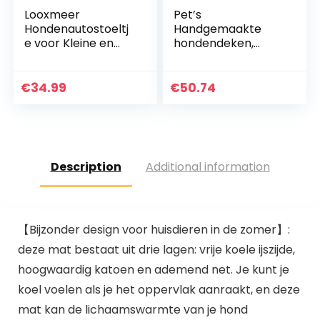
Looxmeer
Pet’s
Hondenautostoeltj
Handgemaakte
e voor Kleine en
hondendeken,
Middelgrote
wasbaar,
Honden Voorstoel
bankbescherming,
& Achterbank,
hondenbed voor
€
34.99
€
50.74
Hondenstoel Auto
grote honden en
met
kleine honden,
Veiligheidsgordel,
kofferbakbescher
Opvouwbare
ming (hond kat) (L
Hondendeken,
ca. 76x76x12cm,
Description
Additional information
Autostoelhoes,
mosterd/geel)
Passagiersstoel,
Waterdicht,
Scheurvast voor
Autobescherming,
【Bijzonder design voor huisdieren in de zomer】:
Zwart
deze mat bestaat uit drie lagen: vrije koele ijszijde,
hoogwaardig katoen en ademend net. Je kunt je
koel voelen als je het oppervlak aanraakt, en deze
mat kan de lichaamswarmte van je hond