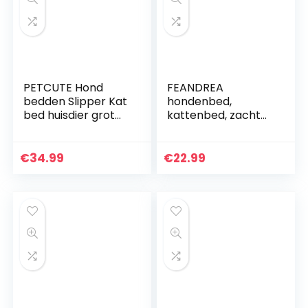
PETCUTE Hond
FEANDREA
bedden Slipper Kat
hondenbed,
bed huisdier grot
kattenbed, zacht
bed hond slaapzak
pluche, 70 cm, grijs
knuffelen kat bed
PGW039G01
knuffelig grot kleine
€
34.99
€
22.99
hond bed warme
puppy bedden