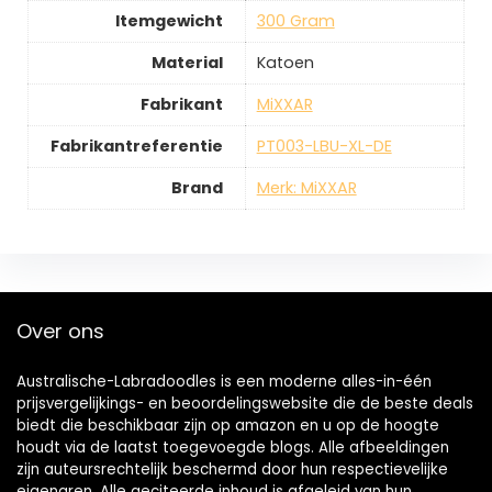
Itemgewicht
‎300 Gram
Material
‎Katoen
Fabrikant
‎MiXXAR
Fabrikantreferentie
‎PT003-LBU-XL-DE
Brand
Merk: MiXXAR
Over ons
Australische-Labradoodles is een moderne alles-in-één
prijsvergelijkings- en beoordelingswebsite die de beste deals
biedt die beschikbaar zijn op amazon en u op de hoogte
houdt via de laatst toegevoegde blogs. Alle afbeeldingen
zijn auteursrechtelijk beschermd door hun respectievelijke
eigenaren. Alle geciteerde inhoud is afgeleid van hun