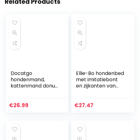
Related Products
Docatgo
Ellie-Bo hondenbed
hondenmand,
met imitatiebont
kattenmand donut
en zijkanten van
60×60 cm voor
fluweel, 122 cm, XXL,
honden, knuffel van
bruin/crèmekleurig
nepbont met
€
26.99
€
27.47
pluisjes, bed met
hondenkussen voor
middelgrote
honden en katten