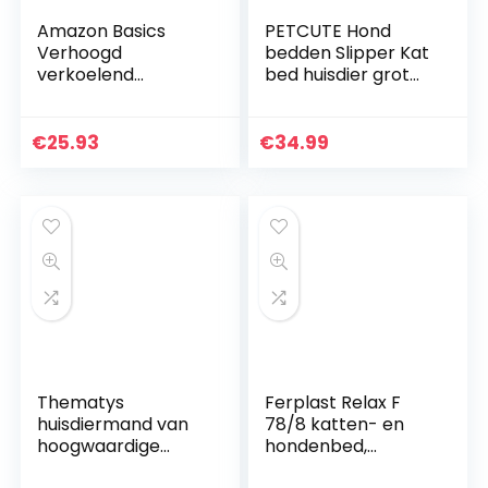
Amazon Basics
PETCUTE Hond
Verhoogd
bedden Slipper Kat
verkoelend
bed huisdier grot
huisdierenbed,
bed hond slaapzak
Large (130 x 80 x 19
knuffelen kat bed
cm), grijs
knuffelig grot kleine
€
25.93
€
34.99
hond bed warme
puppy bedden
Thematys
Ferplast Relax F
huisdiermand van
78/8 katten- en
hoogwaardige
hondenbed,
pluche stof, in 5 8
katoenbont, 78 x