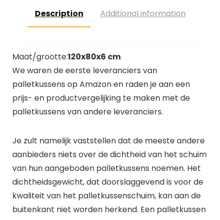
kleine middelgrote
kat (ca. 5 kg voor
Description
Additional information
grote honden
huisdieren)
katten (inkt,
50x40cm), L, roze
Maat/grootte:
120x80x6 cm
We waren de eerste leveranciers van
palletkussens op Amazon en raden je aan een
prijs- en productvergelijking te maken met de
palletkussens van andere leveranciers.
Je zult namelijk vaststellen dat de meeste andere
aanbieders niets over de dichtheid van het schuim
van hun aangeboden palletkussens noemen. Het
dichtheidsgewicht, dat doorslaggevend is voor de
kwaliteit van het palletkussenschuim, kan aan de
buitenkant niet worden herkend. Een palletkussen