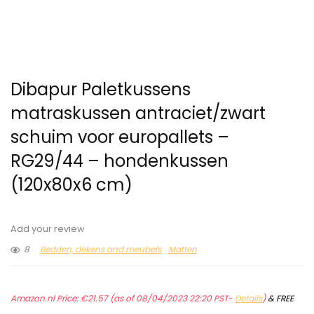
Dibapur Paletkussens
matraskussen antraciet/zwart
schuim voor europallets –
RG29/44 – hondenkussen
(120x80x6 cm)
Add your review
8
Bedden, dekens and meubels
Matten
Amazon.nl Price:
€
21.57
(as of 08/04/2023 22:20 PST-
Details
)
&
FREE