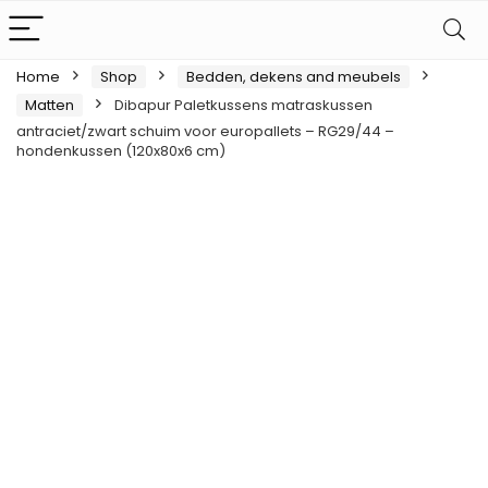
Home
Shop
Bedden, dekens and meubels
Matten
Dibapur Paletkussens matraskussen
antraciet/zwart schuim voor europallets – RG29/44 –
hondenkussen (120x80x6 cm)