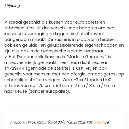
Shipping
.
✔ Ideaal geschikt als kussen voor europallets en
zitbanken. Kies uit drie verschillende hoogtes om een
individuele verhoging te krijgen die het zitgevoel
aangenaam maakt. De kussens in plaatvorm hebben
ook een geluids- en geluidsisolerende eigenschappen en
zijn dus ook in de akoestische isolatie inzetbaar.
✔ Het Dibapur palletkussen is “Made in Germany”, is
milieuvriendelijk gemaakt, heeft een dichtheid van
TYP29/44 (gemiddelde sterkte) is CFK-vrij en ook
geschikt voor mensen met een allergie, omdat getest op
schadelijke stoffen volgens Oeko-Tex Standard 100.
✔ 1 stuk van ca. 120 cm x 80 cm x 12 cm / 8 cm / 6 cm
naar keuze (zonder europallet).
Amazon.nl Price:
€
21.57
(as of 08/04/2023 22:20 PST-
Details
)
&