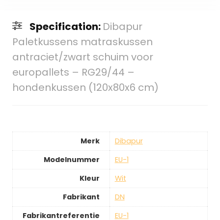
Specification:
Dibapur
Paletkussens matraskussen
antraciet/zwart schuim voor
europallets – RG29/44 –
hondenkussen (120x80x6 cm)
Merk
‎Dibapur
Modelnummer
‎EU-1
Kleur
‎Wit
Fabrikant
‎DN
Fabrikantreferentie
‎EU-1