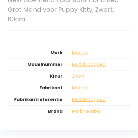
Nest Ademend Faux Bont Hond Bed
Grot Mand voor Puppy Kitty, Zwart,
60cm
Merk
‎Monba
Modelnummer
‎MBXS1-Dogbed
Kleur
‎Zwart
Fabrikant
‎Monba
Fabrikantreferentie
‎MBXS1-Dogbed
Brand
Merk: Monba