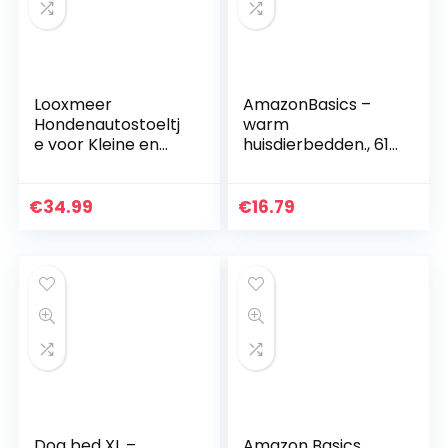
Looxmeer
AmazonBasics –
Hondenautostoeltj
warm
e voor Kleine en
huisdierbedden., 61
Middelgrote
cm
Honden Voorstoel
& Achterbank,
€
34.99
€
16.79
Hondenstoel Auto
met
Veiligheidsgordel,
Opvouwbare
Hondendeken,
Autostoelhoes,
Passagiersstoel,
Waterdicht,
Scheurvast voor
Autobescherming,
Zwart
Dog bed XL –
Amazon Basics