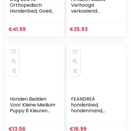
Orthopedisch
Verhoogd
Hondenbed, Goed
verkoelend
voor de
huisdierenbed,
Gewrichten – Vorm
Large (130 x 80 x 19
Geheugenschuim
cm), grijs
€
41.99
€
25.93
Hondenkussen, de
Temperatuurregel
ende Gel van de
Hondenmand –
Verwijderbare
Water Bestand
Machinewasbare
Deken
Honden Bedden
FEANDREA
Voor Kleine Medium
hondenbed,
Puppy 6 Kleuren
hondenmand,
Honden Mat Kat
kattenbed, donut,
Mand Coral Fleece
rond, Ø 55 cm, grijs
Sofa Voor Katten
PGW55G
€
13.56
€
16.99