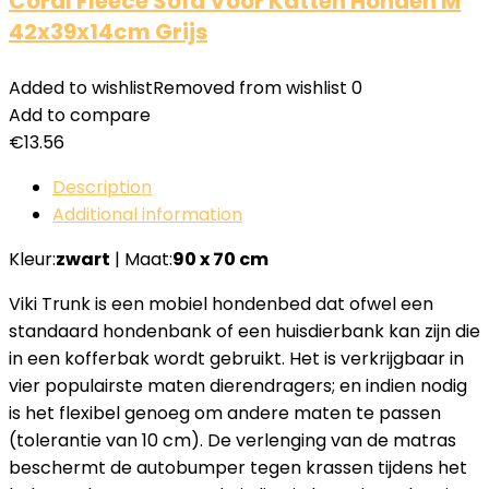
Coral Fleece Sofa Voor Katten Honden M
42x39x14cm Grijs
Added to wishlist
Removed from wishlist
0
Add to compare
€
13.56
Description
Additional information
Kleur:
zwart
| Maat:
90 x 70 cm
Viki Trunk is een mobiel hondenbed dat ofwel een
standaard hondenbank of een huisdierbank kan zijn die
in een kofferbak wordt gebruikt. Het is verkrijgbaar in
vier populairste maten dierendragers; en indien nodig
is het flexibel genoeg om andere maten te passen
(tolerantie van 10 cm). De verlenging van de matras
beschermt de autobumper tegen krassen tijdens het