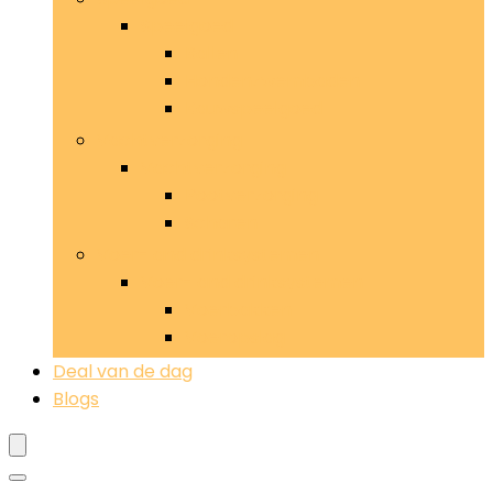
Speelgoed
Ballen
Hondenzwembaden
Kauwspeelgoed
Vachtverzorging
Vachtverzorging
Pootverzorging
Scharen
Voer- and drinksystemen
Voer- and drinksystemen
Voerbakken
Voeropslag
Deal van de dag
Blogs