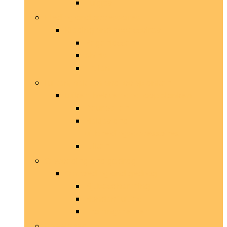
Tuigjes
Kleding and accessoires
Kleding and accessoires
Regenjassen
Shirts
Truien
Luiken, hekken and loopplanken
Luiken, hekken and loopplanken
Deurbellen
Hekjes and
uitbreidingsaccessoires
Luiken
Opvoeding and gedrag
Opvoeding and gedrag
Bijtbescherming
Hondenfluitjes
Trainingsriemen
Speelgoed