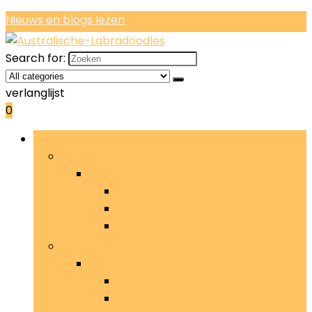
Nieuws en blogs lezen
Search for:
verlanglijst
0
Bladeren door rubrieken
Bedden, dekens and meubels
Bedden, dekens and meubels
Dekens
Manden
Matten
Halsbanden, riemen and accessoires
Halsbanden, riemen and accessoires
Halsbanden
Riemen