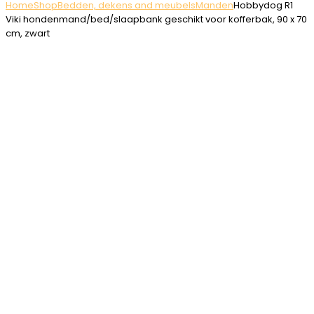
Home
Shop
Bedden, dekens and meubels
Manden
Hobbydog R1
Viki hondenmand/bed/slaapbank geschikt voor kofferbak, 90 x 70
cm, zwart