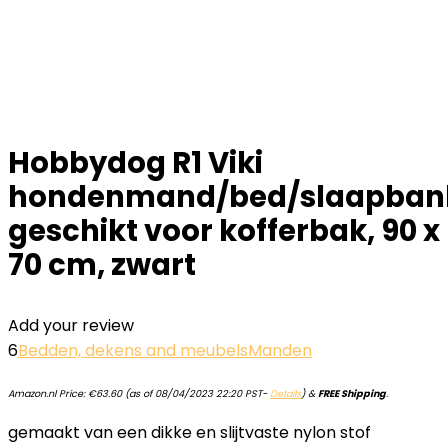
Hobbydog R1 Viki
hondenmand/bed/slaapban
geschikt voor kofferbak, 90 x
70 cm, zwart
Add your review
6
Bedden, dekens and meubels
Manden
Amazon.nl Price:
€
63.60
(as of 08/04/2023 22:20 PST-
Details
)
&
FREE Shipping
.
gemaakt van een dikke en slijtvaste nylon stof