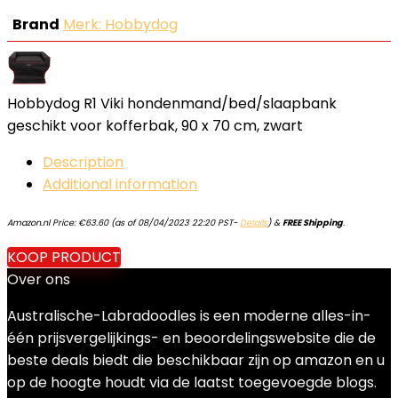
Brand
Merk: Hobbydog
Hobbydog R1 Viki hondenmand/bed/slaapbank
geschikt voor kofferbak, 90 x 70 cm, zwart
Description
Additional information
Amazon.nl Price:
€
63.60
(as of 08/04/2023 22:20 PST-
Details
)
&
FREE Shipping
.
KOOP PRODUCT
Over ons
Australische-Labradoodles is een moderne alles-in-
één prijsvergelijkings- en beoordelingswebsite die de
beste deals biedt die beschikbaar zijn op amazon en u
op de hoogte houdt via de laatst toegevoegde blogs.