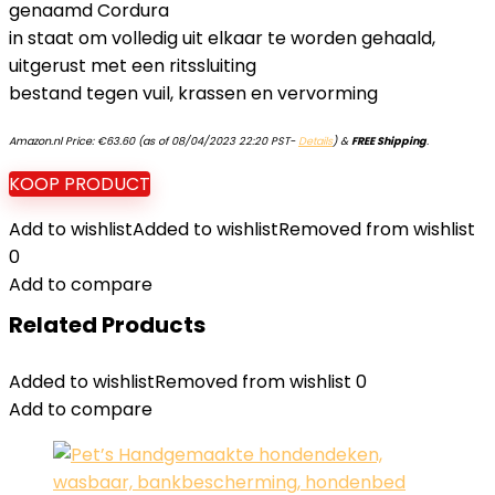
genaamd Cordura
in staat om volledig uit elkaar te worden gehaald,
uitgerust met een ritssluiting
bestand tegen vuil, krassen en vervorming
Amazon.nl Price:
€
63.60
(as of 08/04/2023 22:20 PST-
Details
)
&
FREE Shipping
.
KOOP PRODUCT
Add to wishlist
Added to wishlist
Removed from wishlist
0
Add to compare
Related Products
Added to wishlist
Removed from wishlist
0
Add to compare