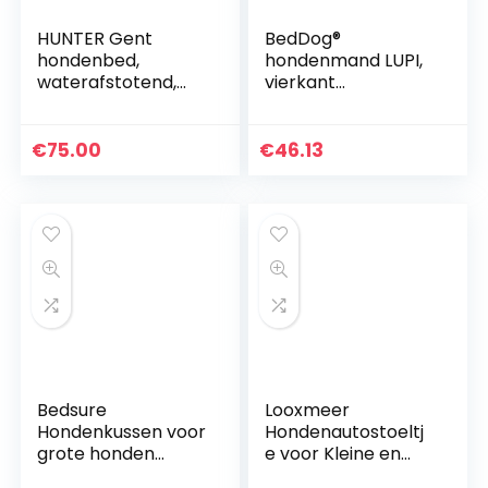
HUNTER Gent
BedDog®
hondenbed,
hondenmand LUPI,
waterafstotend,
vierkant
vuilafstotend,
hondenkussen,
antibacterieel, 100
grote hondenbed,
x 70 cm, grijs
hondensofa,
€
75.00
€
46.13
hondenhuis, met
afneembare hoez,
wasbaar, XL,
zwart/grijs
Bedsure
Looxmeer
Hondenkussen voor
Hondenautostoeltj
grote honden
e voor Kleine en
waterdicht
Middelgrote