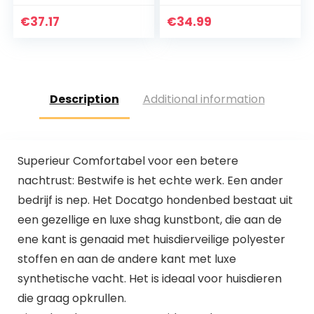
110x90cm –
Honden Voorstoel
gewatteerde
& Achterbank,
€
37.17
€
34.99
hondenmat
Hondenstoel Auto
hondenmand
met
wasbaar 10cm
Veiligheidsgordel,
hoogte
Opvouwbare
Hondendeken,
Description
Additional information
Autostoelhoes,
Passagiersstoel,
Waterdicht,
Scheurvast voor
Autobescherming,
Superieur Comfortabel voor een betere
Zwart
nachtrust: Bestwife is het echte werk. Een ander
bedrijf is nep. Het Docatgo hondenbed bestaat uit
een gezellige en luxe shag kunstbont, die aan de
ene kant is genaaid met huisdierveilige polyester
stoffen en aan de andere kant met luxe
synthetische vacht. Het is ideaal voor huisdieren
die graag opkrullen.