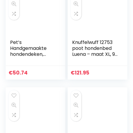
Pet’s
Knuffelwuff 12753
Handgemaakte
poot hondenbed
hondendeken,
Luena – maat XL, 95
wasbaar,
cm, bruin
bankbescherming,
hondenbed voor
€
50.74
€
121.95
grote honden en
kleine honden,
kofferbakbescher
ming (hond kat) (L
ca. 76x76x12cm,
mosterd/geel)