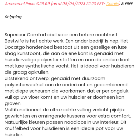
Amazon.nl Price:
€
26.99
(as of 08/04/2023 22:20 PST-
Details
)
&
FREE
Shipping
.
Superieur Comfortabel voor een betere nachtrust:
Bestwife is het echte werk. Een ander bedrijf is nep. Het
Docatgo hondenbed bestaat uit een gezellige en luxe
shag kunstbont, die aan de ene kant is genaaid met
huisdierveilige polyester stoffen en aan de andere kant
met luxe synthetische vacht. Het is ideaal voor huisdieren
die graag opkrullen.
Uitstekend ontwerp: genaaid met duurzaam
polyesterweefsel aan de onderkant en gecombineerd
met diepe scheuren die voorkomen dat er per ongeluk
vuil op uw vloer komt en uw huisdier er doorheen kan
graven.
Multifunctioneel: de ultrazachte vulling verlicht pijnlijke
gewrichten en omringende kussens voor extra comfort.
Natuurlijke kleuren passen naadloos in uw interieur. Dit
knuffelbed voor huisdieren is een ideale pot voor uw
huisdier.