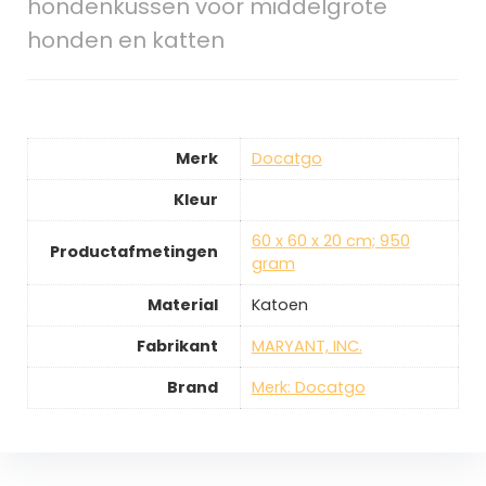
hondenkussen voor middelgrote
honden en katten
Merk
‎Docatgo
Kleur
‎60 x 60 x 20 cm; 950
Productafmetingen
gram
Material
‎Katoen
Fabrikant
‎MARYANT, INC.
Brand
Merk: Docatgo