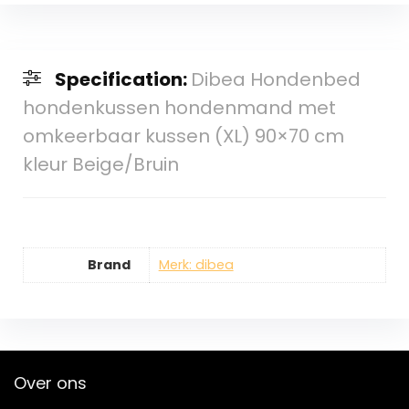
Specification:
Dibea Hondenbed
hondenkussen hondenmand met
omkeerbaar kussen (XL) 90×70 cm
kleur Beige/Bruin
Brand
Merk: dibea
Over ons