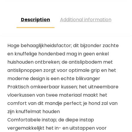
Veiligheidsgordel,
Opvouwbare
Hondendeken,
Description
Additional information
Autostoelhoes,
Passagiersstoel,
Waterdicht,
Scheurvast voor
Autobescherming,
Hoge behaaglijkheidsfactor; dit bijzonder zachte
Zwart
en knuffelige hondenbed mag in geen enkel
huishouden ontbreken; de antislipbodem met
antislipnoppen zorgt voor optimale grip en het
moderne design is een echte blikvanger
Praktisch omkeerbaar kussen; het uitneembare
vloerkussen van twee materiaal maakt het
comfort van dit mandje perfect; je hond zal van
zijn knuffelmat houden
Comfortabele instap; de diepe instap
vergemakkelijkt het in- en uitstappen voor