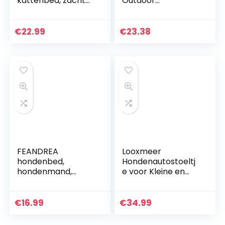
kattenbed, zacht
Outdoor
pluche, 70 cm, grijs
Verhoogde
PGW039G01
Honden-/Huisdierb
ed, Ligstoel, Zwart,
€
22.99
€
23.38
(XL) 117 x 85 x 15 cm
FEANDREA
Looxmeer
hondenbed,
Hondenautostoeltj
hondenmand,
e voor Kleine en
kattenbed, donut,
Middelgrote
rond, Ø 55 cm, grijs
Honden Voorstoel
PGW55G
& Achterbank,
€
16.99
€
34.99
Hondenstoel Auto
met