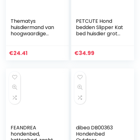
Thematys
PETCUTE Hond
huisdiermand van
bedden Slipper Kat
hoogwaardige
bed huisdier grot
pluche stof, in 5 8
bed hond slaapzak
maten, wasbaar en
knuffelen kat bed
krasbestendig huis
knuffelig grot kleine
€
24.41
€
34.99
voor honden en
hond bed warme
katten, 100 cm
puppy bedden
FEANDREA
dibea DB00363
hondenbed,
Hondenbed