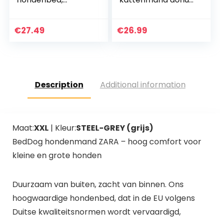
katoenbont, 78 x
60×60 cm voor
50 cm, bruin
honden, knuffel van
nepbont met
€
27.49
€
26.99
pluisjes, bed met
hondenkussen voor
middelgrote
honden en katten
Description
Additional information
Maat:
XXL
| Kleur:
STEEL-GREY (grijs)
BedDog hondenmand ZARA – hoog comfort voor
kleine en grote honden
Duurzaam van buiten, zacht van binnen. Ons
hoogwaardige hondenbed, dat in de EU volgens
Duitse kwaliteitsnormen wordt vervaardigd,