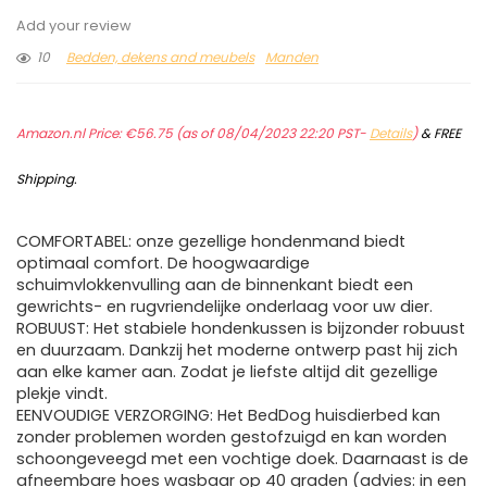
Add your review
10
Bedden, dekens and meubels
Manden
Amazon.nl Price:
€
56.75
(as of 08/04/2023 22:20 PST-
Details
)
&
FREE
Shipping
.
COMFORTABEL: onze gezellige hondenmand biedt
optimaal comfort. De hoogwaardige
schuimvlokkenvulling aan de binnenkant biedt een
gewrichts- en rugvriendelijke onderlaag voor uw dier.
ROBUUST: Het stabiele hondenkussen is bijzonder robuust
en duurzaam. Dankzij het moderne ontwerp past hij zich
aan elke kamer aan. Zodat je liefste altijd dit gezellige
plekje vindt.
EENVOUDIGE VERZORGING: Het BedDog huisdierbed kan
zonder problemen worden gestofzuigd en kan worden
schoongeveegd met een vochtige doek. Daarnaast is de
afneembare hoes wasbaar op 40 graden (advies: in een