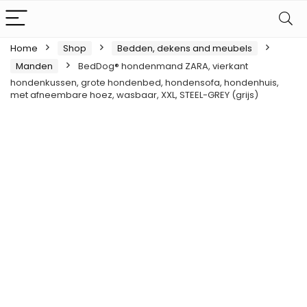
Home
Shop
Bedden, dekens and meubels
Manden
BedDog® hondenmand ZARA, vierkant
hondenkussen, grote hondenbed, hondensofa, hondenhuis,
met afneembare hoez, wasbaar, XXL, STEEL-GREY (grijs)