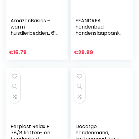
AmazonBasics –
FEANDREA
warm
hondenbed,
huisdierbedden., 61
hondenslaapbank,
cm
afneembare hoes,
machinewasbaar,
grijs PGW10GG
€
16.79
€
29.99
Ferplast Relax F
Docatgo
78/8 katten- en
hondenmand,
hondenbed,
kattenmand donut