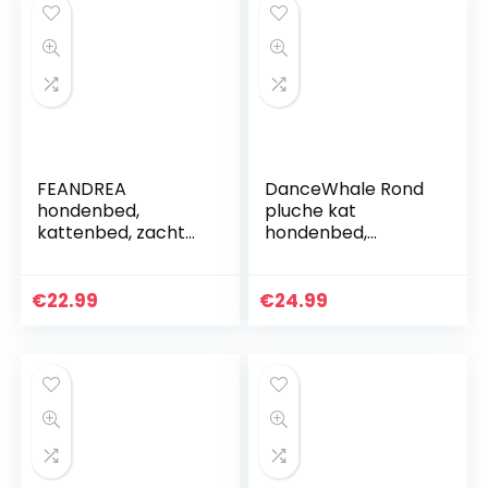
FEANDREA
DanceWhale Rond
hondenbed,
pluche kat
kattenbed, zacht
hondenbed,
pluche, 70 cm, grijs
kalmerende donut
PGW039G01
knuffelbed,
wasbaar
€
22.99
€
24.99
huisdierbed,
superzacht en
pluizig
puppykussen mat
voor warm slapen
(60 cm, grijs)